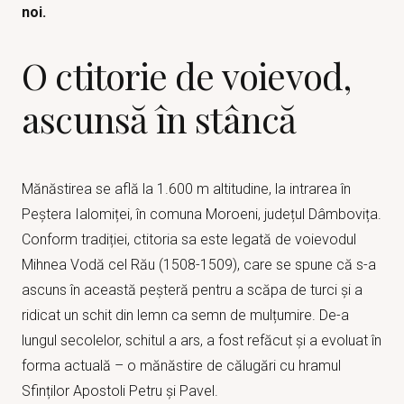
noi.
O ctitorie de voievod,
ascunsă în stâncă
Mănăstirea se află la 1.600 m altitudine, la intrarea în
Peștera Ialomiței, în comuna Moroeni, județul Dâmbovița.
Conform tradiției, ctitoria sa este legată de voievodul
Mihnea Vodă cel Rău (1508-1509), care se spune că s-a
ascuns în această peșteră pentru a scăpa de turci și a
ridicat un schit din lemn ca semn de mulțumire. De-a
lungul secolelor, schitul a ars, a fost refăcut și a evoluat în
forma actuală – o mănăstire de călugări cu hramul
Sfinților Apostoli Petru și Pavel.