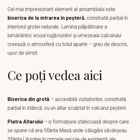
Cel mai impresionant element al ansamblului este
biserica de la intrarea în peșteră
, construită parțial în
interiorul grotei naturale. Lumina pâlpâitoare a
lumânărilor, ecoul rugăciunilor și umezeala calcarului
creează o atmosferă cu totul aparte – greu de descris,
ușor de simțit.
Ce poți vedea aici
Biserica din grotă
– accesibilă vizitatorilor, construită
parțial în stâncă, cu un altar sculptat în calcarul peșterii.
Piatra Altarului
– o formațiune stâncoasă despre care
se spune că era Sfânta Masă unde călugării săvârșeau
Sfânta Liturghie în primele secole de existență ale