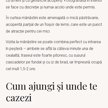
cu umerii și cu genunchii acoperiți. Fotografiatul în interior
se face cu discreție și numai acolo unde este permis.
În curtea mănăstirii este amenajată o mică păstrăvarie,
acoperită parțial de un foișor de lemn, care este un punct
de atracție pentru cei mici.
Vizita la mănăstire se poate combina perfect cu intrarea
în peșteră – ambele se află la câteva minute una de
cealaltă, traseul este foarte pitoresc, cu susurul
cascadelor pe fundal și cu iz de brad, iar împreună ocupă
cel mult 1,5-2 ore.
Cum ajungi și unde te
cazezi